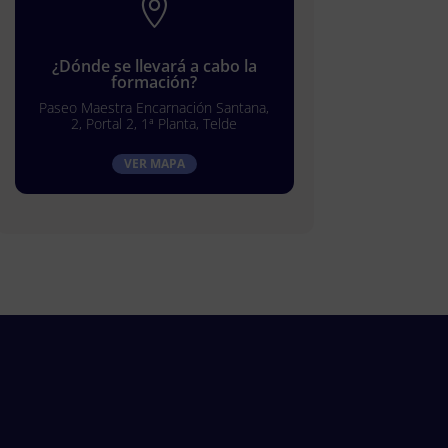

¿Dónde se llevará a cabo la
formación?
Paseo Maestra Encarnación Santana,
2, Portal 2, 1ª Planta, Telde
VER MAPA