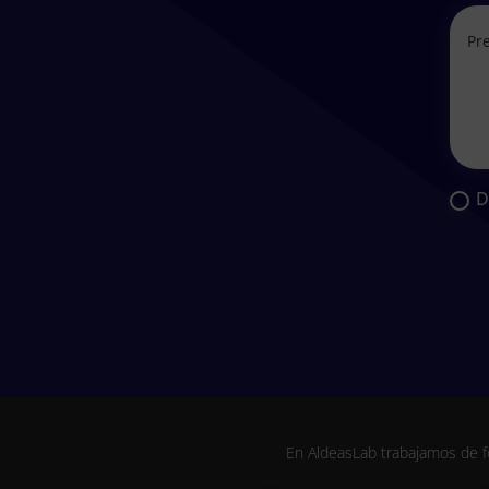
D
En AldeasLab trabajamos de f