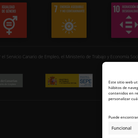
r el Servicio Canario de Empleo, el Ministerio de Trabajo y Economía Soc
Este sitio web ut
hábitos de naveg
contenidos en re
personalizar cuál
Puede encontrar 
Funcional