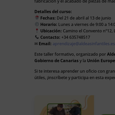
fabricación y el acabado de piezas de ma
Detalles del curso:
Fechas:
Del 21 de abril al 13 de junio
Horario:
Lunes a viernes de 9:00 a 14:
Ubicación:
Camino el Convento nº12, L
Contacto:
+34 635748517
✉
Email:
aprendizaje@aldeasinfantiles.e
Este taller formativo, organizado por
Ald
Gobierno de Canarias
y la
Unión Europ
Si te interesa aprender un oficio con gra
útiles, ¡inscríbete y participa en esta expe