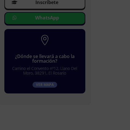
Inscríbete
WhatsApp

¿Dónde se llevará a cabo la
formación?
Camino el Convento nº12, Llano Del
Moro, 38291, El Rosario
VER MAPA