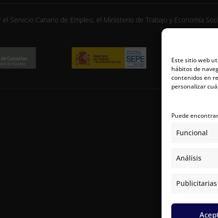
r el Servicio Canario de Empleo, el Ministerio de Trabajo y Economía Soc
Este sitio web ut
hábitos de naveg
contenidos en re
personalizar cuál
Puede encontrar 
Funcional
Análisis
Publicitarias
Acep