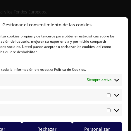
ial y los Fondos Europeos.
Gestionar el consentimiento de las cookies
iliza cookies propias y de terceros para obtener estadísticas sobre los
ación del usuario, mejorar su experiencia y permitirle compartir
des sociales. Usted puede aceptar o rechazar las cookies, así como
es quiere deshabilitar.
toda la información en nuestra Política de Cookies.
Contacto
Siempre activo
+34 659 28 66 72

info@aldeaslab.org

Análisis
Calle Maya, 17 - Planta Baja, 38202, San

Publicita
Cristóbal de La Laguna, Tenerife, Canarias
tar
Rechazar
Personalizar