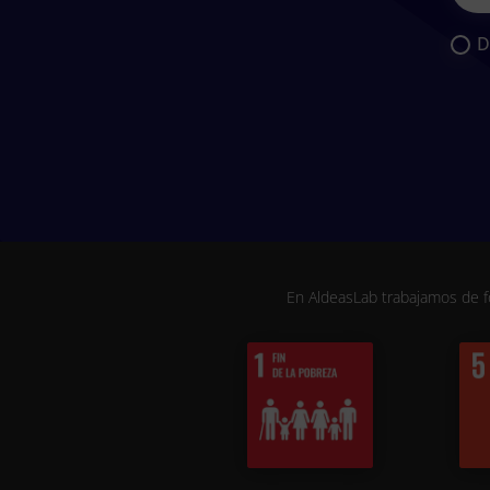
D
En AldeasLab trabajamos de f