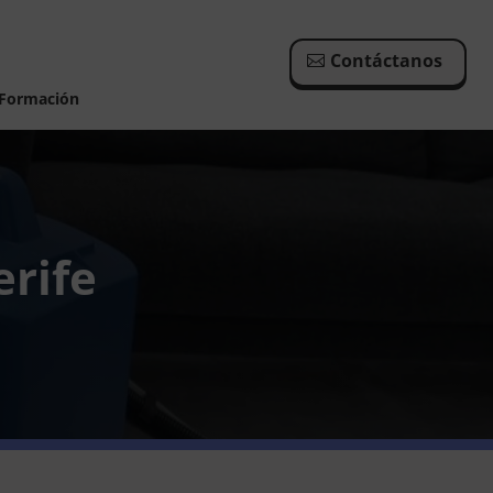
Contáctanos
Formación
erife